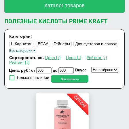
Каталог товаров
ПОЛЕЗНЫЕ КИСЛОТЫ PRIME KRAFT
Категории:
L-Карнитин
ВСАА
Гейнеры
Для суставов и связок
Все категории
Изотоник
Полезные кислоты
Сортировать по:
Цена [↑]
Цена [↓]
Рейтинг [↓]
Протеиновые батончики
Протеины
Рейтинг [↑]
Спортивные энергетики
Шейкеры
Вкус:
Цена, руб:
от
до
Только в наличии
Фильтровать
ОПТОМ