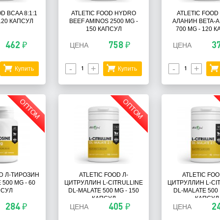
D BCAA 8:1:1
ATLETIC FOOD HYDRO
ATLETIC FOOD
 120 КАПСУЛ
BEEF AMINOS 2500 MG -
АЛАНИН BETA-A
150 КАПСУЛ
700 MG - 120 
462 ₽
758 ₽
3
ЦЕНА
ЦЕНА
-
+
-
+
Купить
Купить
ОПТОМ
ОПТОМ
OD Л-ТИРОЗИН
ATLETIC FOOD Л-
ATLETIC FOO
 500 MG - 60
ЦИТРУЛЛИН L-CITRULLINE
ЦИТРУЛЛИН L-CI
ПСУЛ
DL-MALATE 500 MG - 150
DL-MALATE 500 
КАПСУЛ
КАПСУЛ
284 ₽
405 ₽
2
ЦЕНА
ЦЕНА