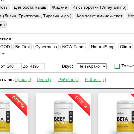
лоты
Для роста мышц
Жидкие
Из сыворотки (Whey amino)
 (Лизин, Триптофан, Тирозин и др.)
Комплекс аминокислот
Не
нин
ители:
FOOD
Be First
Cybermass
NOW Foods
NaturalSupp
Olimp
ё
s
Тольк
от
до
Вкус:
ть по:
Цена [↑]
Цена [↓]
Рейтинг [↓]
Рейтинг [↑]
ОПТОМ
ОПТОМ