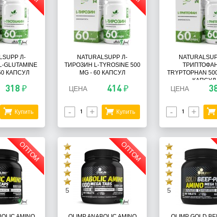
LSUPP Л-
NATURALSUPP Л-
NATURALSUP
L-GLUTAMINE
ТИРОЗИН L-TYROSINE 500
ТРИПТОФАН
 60 КАПСУЛ
MG - 60 КАПСУЛ
TRYPTOPHAN 500
КАПСУЛ
318 ₽
414 ₽
3
ЦЕНА
ЦЕНА
-
+
-
+
Купить
Купить
ОПТОМ
ОПТОМ
5
5
BOLIC AMINO
OLIMP ANABOLIC AMINO
OLIMP GOLD BE