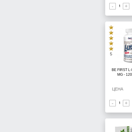
-
+
5
BE FIRST L
MG - 12
ЦЕНА
-
+