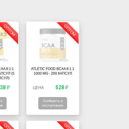
ОПТОМ
ОПТОМ
AA 8:1:1
ATLETIC FOOD BCAA 8:1:1
АПСУЛ (5
1000 MG - 200 КАПСУЛ
ПСУЛ)
438 ₽
528 ₽
ЦЕНА
 о
Сообщить о
ии
поступлении