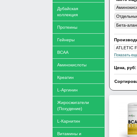
Аминокис
Дубайская
коллекция
Отдельные
Бета-ала
Протеины
Гейнеры
Производ
ATLETIC 
ВСАА
Показать ещ
UltraSupp
Аминокислоты
Цена, руб:
Креатин
Сортирова
L-Аргинин
Жиросжигатели
(Похудение)
L-Карнитин
Витамины и