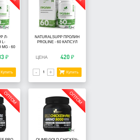
P Л-
NATURALSUPP ПРОЛИН
 L-
PROLINE - 60 КАПСУЛ
 MG - 60
83 ₽
420 ₽
ЦЕНА
-
+
Купить
Купить
ОПТОМ
ОПТОМ
EF PRO
OLIMP GOLD CHICKEN-