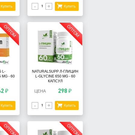
-
+
Купить
Купить
ОПТОМ
ОПТОМ
 L-
NATURALSUPP Л-ГЛИЦИН
 MG - 60
L-GLYCINE 650 MG - 60
КАПСУЛ
62 ₽
298 ₽
ЦЕНА
-
+
Купить
Купить
ОПТОМ
ОПТОМ