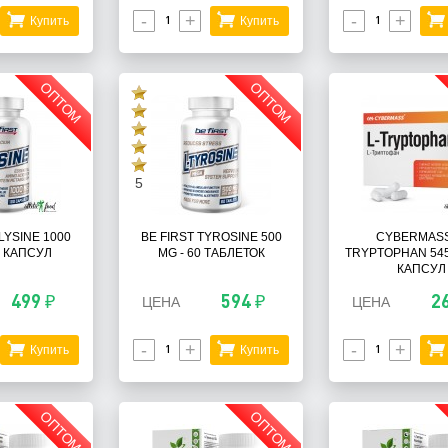
-
+
-
+
Купить
Купить
ОПТОМ
ОПТОМ
5
-LYSINE 1000
BE FIRST TYROSINE 500
CYBERMASS
0 КАПСУЛ
MG - 60 ТАБЛЕТОК
TRYPTOPHAN 545
КАПСУЛ
499 ₽
594 ₽
2
ЦЕНА
ЦЕНА
-
+
-
+
Купить
Купить
ОПТОМ
ОПТОМ