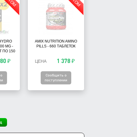
ОПТОМ
ОПТОМ
 HYDRO
AMIX NUTRITION AMINO
00 MG -
PILLS - 660 ТАБЛЕТОК
Т ПО 150
480 ₽
1 378 ₽
ЦЕНА
 о
Сообщить о
ии
поступлении
ц