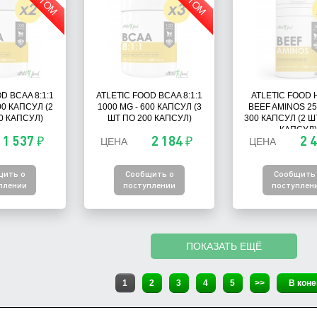
ОПТОМ
ОПТОМ
D BCAA 8:1:1
ATLETIC FOOD BCAA 8:1:1
ATLETIC FOOD
00 КАПСУЛ (2
1000 MG - 600 КАПСУЛ (3
BEEF AMINOS 25
0 КАПСУЛ)
ШТ ПО 200 КАПСУЛ)
300 КАПСУЛ (2 Ш
КАПСУЛ)
1 537 ₽
2 184 ₽
2 
ЦЕНА
ЦЕНА
щить о
Сообщить о
Сообщить
плении
поступлении
поступлен
ПОКАЗАТЬ ЕЩЁ
1
2
3
4
5
>>
В коне