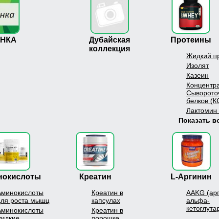
ЕНКА
Дубайская
Протеины
коллекция
Жидкий п
Изолят
Казеин
Концентр
Сыворото
белков (К
Лактомин
Показать в
нокислоты
Креатин
L-Аргинин
Аминокислоты
Креатин в
AAKG (ар
для роста мышц
капсулах
альфа-
кетоглута
Аминокислоты
Креатин в
жидкие
порошке