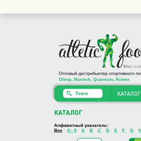
Купить
Оптовый дистрибьютер спортивного пи
Olimp, Biotech, Quantum, Nutrex
КАТАЛОГ
КАТАЛОГ
Алфавитный указатель:
Все
0 - 9
A
B
C
D
E
F
G