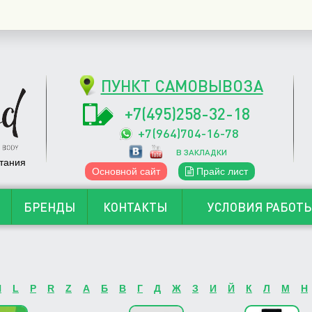
ПУНКТ САМОВЫВОЗА
+7(495)258-32-18
+7(964)704-16-78
В ЗАКЛАДКИ
тания
Основной сайт
Прайс лист
БРЕНДЫ
КОНТАКТЫ
УСЛОВИЯ РАБОТ
H
L
P
R
Z
А
Б
В
Г
Д
Ж
З
И
Й
К
Л
М
Н