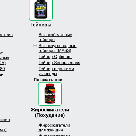
Гейнеры
ротеин
Высокобелковые
гейнеры
Высокоуглеводные
гейнеры (MASS)
ат
Гейнер Optimum
чных
СБ)
Гейнер Serious mass
 80
Гейнер с долгими
углеводы
се
Показать все
Жиросжигатели
(Похудение)
гинин
Жиросжигатели
рат)
для женщин