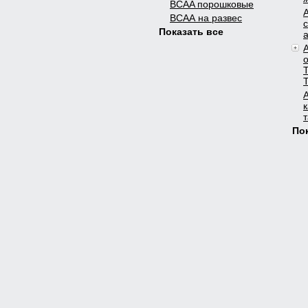
BCAA порошковые
ВСАА на развес
Показать все
Т
По