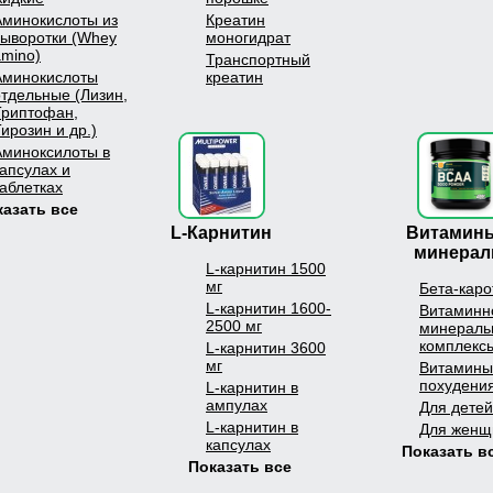
Аминокислоты из
Креатин
сыворотки (Whey
моногидрат
amino)
Транспортный
Аминокислоты
креатин
отдельные (Лизин,
Триптофан,
ирозин и др.)
Аминоксилоты в
капсулах и
таблетках
казать все
L-Карнитин
Витамины
минера
L-карнитин 1500
мг
Бета-каро
L-карнитин 1600-
Витаминн
2500 мг
минераль
комплекс
L-карнитин 3600
мг
Витамины
похудени
L-карнитин в
ампулах
Для детей
L-карнитин в
Для женщ
капсулах
Показать в
Показать все