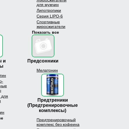
Жиросжигатели
для мужчин
Липотропики
Серия LIPO-6
Спортивные
жиросжигатели
Показать все
 и
Предсонники
лы
Мелатонин
тин
о-
ные
ы
 для
Предтреники
я
(Предтренировочные
комплексы)
ин
се
Предтренировочный
комплекс без кофеина