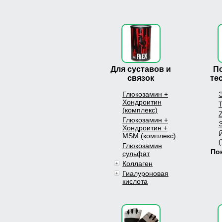
Для суставов и
П
связок
те
Глюкозамин +
Хондроитин
(комплекс)
Глюкозамин +
Хондроитин +
MSM (комплекс)
(
Глюкозамин
По
сульфат
Коллаген
Гиалуроновая
кислота