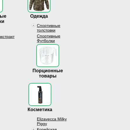
ные
Одежда
ки
Спортивные
толстовки
Спортивные
экстракт
Футболки
Порционные
товары
Косметика
Elizavecca Milky
Piggy
Корейская