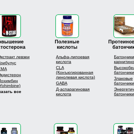
овышение
Полезные
Протеино
стостерона
кислоты
батончи
Экстракт левзеи
Альфа-липоевая
Батончики
кислота
карнитин
Трибулус
CLA
Высокобе
ZMA
(Конъюгированная
батончики
Экдистерон
линолевая кислота)
Злаковые
Йохимбин
GABA
батончики
Yohimbine)
Д-аспарагиновая
Энергети
казать все
кислота
батончики