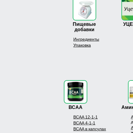
Пищевые
УЦ
добавки
Ингредиенты
Упаковка
ВСАА
Ами
BCAA 12-1-1
BCAA 4-1-1
BCAA в капсулах