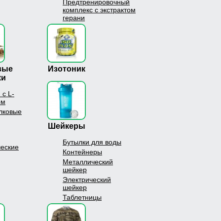
Предтренировочный
комплекс с экстрактом
герани
вые
Изотоник
ки
 с L-
ом
лковые
Шейкеры
Бутылки для воды
ческие
Контейнеры
Металлический
шейкер
Электрический
шейкер
Таблетницы