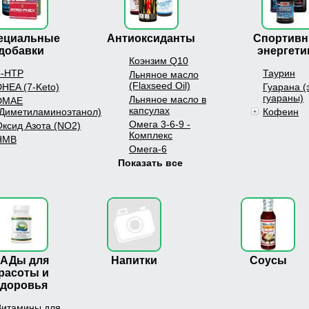
ециальные
Антиоксиданты
Спортив
добавки
энергети
Коэнзим Q10
5-HTP
Таурин
Льняное масло
(Flaxseed Oil)
DHEA (7-Keto)
Гуарана (
гуараны)
Льняное масло в
DMAE
капсулах
(Диметиламиноэтанол)
Кофеин
Омега 3-6-9 -
Оксид Азота (NO2)
Комплекс
HMB
Омега-6
Показать все
АДы для
Напитки
Соусы
расоты и
здоровья
Витамины для