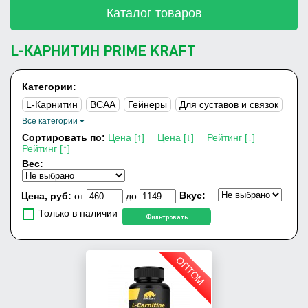
Каталог товаров
L-КАРНИТИН PRIME KRAFT
Категории:
L-Карнитин
ВСАА
Гейнеры
Для суставов и связок
Все категории
Изотоник
Полезные кислоты
Сортировать по:
Цена [↑]
Цена [↓]
Рейтинг [↓]
Протеиновые батончики
Протеины
Рейтинг [↑]
Вес:
Спортивные энергетики
Шейкеры
Вкус:
Цена, руб:
от
до
Только в наличии
Фильтровать
ОПТОМ