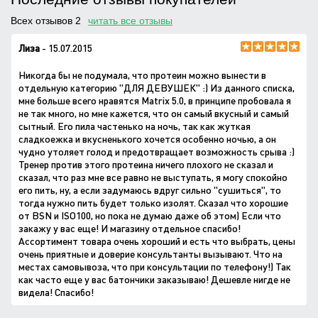
Всех отзывов 2
читать все отзывы
Лиза
- 15.07.2015
Никогда бы не подумала, что протеин можно вынести в
отдельную категорию "ДЛЯ ДЕВУШЕК" :) Из данного списка,
мне больше всего нравятся Matrix 5.0, в принципе пробовала я
не так много, но мне кажется, что он самый вкусный и самый
сытный. Его пила частенько на ночь, так как жуткая
сладкоежка и вкусненького хочется особенно ночью, а он
чудно утоляет голод и предотвращает возможность срыва :)
Тренер против этого протеина ничего плохого не сказал и
сказал, что раз мне все равно не выступать, я могу спокойно
его пить, ну, а если задумаюсь вдруг сильно "сушиться", то
тогда нужно пить будет только изолят. Сказал что хорошие
от BSN и ISO100, но пока не думаю даже об этом) Если что
закажу у вас еще! И магазину отдельное спасибо!
Ассортимент товара очень хороший и есть что выбрать, цены
очень приятные и доверие консультанты вызывают. Что на
местах самовывоза, что при консультации по телефону!) Так
как часто еще у вас батончики заказываю! Дешевле нигде не
видела! Спасибо!