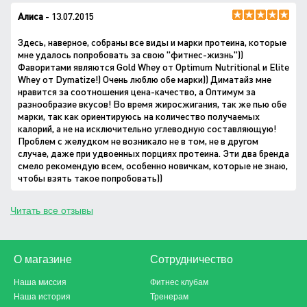
Алиса
- 13.07.2015
Здесь, наверное, собраны все виды и марки протеина, которые
мне удалось попробовать за свою "фитнес-жизнь"))
Фаворитами являются Gold Whey от Optimum Nutritional и Elite
Whey от Dymatize!) Очень люблю обе марки)) Диматайз мне
нравится за соотношения цена-качество, а Оптимум за
разнообразие вкусов! Во время жиросжигания, так же пью обе
марки, так как ориентируюсь на количество получаемых
калорий, а не на исключительно углеводную составляющую!
Проблем с желудком не возникало не в том, не в другом
случае, даже при удвоенных порциях протеина. Эти два бренда
смело рекомендую всем, особенно новичкам, которые не знаю,
чтобы взять такое попробовать))
Читать все отзывы
О магазине
Сотрудничество
Наша миссия
Фитнес клубам
Наша история
Тренерам