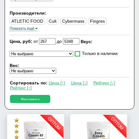
Производители:
ATLETIC FOOD
Cult
Cybermass
Fingres
Показать ещё
Galvanize Nutrition
Optimum Nutrition
Prime Kraft
RPS Nutrition
Syntrax
Weider
Цена, руб:
от
до
Вкус:
Только в наличии
Вес:
Сортировать по:
Цена [↑]
Цена [↓]
Рейтинг [↓]
Рейтинг [↑]
Фильтровать
ОПТОМ
ОПТОМ