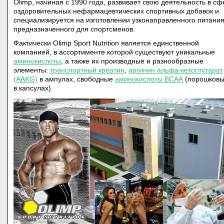
Olimp, начиная с 1990 года, развивает свою деятельность в сф
оздоровительных нефармацевтических спортивных добавок и
специализируется на изготовлении узконаправленного питания
предназначенного для спортсменов.
Фактически Olimp Sport Nutrition является единственной
компанией, в ассортименте которой существуют уникальные
аминокислоты
, а также их производные и разнообразные
элементы:
транспортный креатин
,
аргинин
альфа-кетоглутарат
(AAKG)
в ампулах, свободные
аминокислоты BCAA
(порошковы
в капсулах).