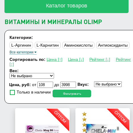
Каталог товаров
ВИТАМИНЫ И МИНЕРАЛЫ OLIMP
Категории:
L-Аргинин
L-Карнитин
Аминокислоты
Антиоксиданты
Все категории
ВСАА
Витамины и минералы
Гейнеры
Сортировать по:
Цена [↑]
Цена [↓]
Рейтинг [↓]
Рейтинг
Для суставов и связок
Изотоник
Креатин
Протеины
[↑]
Вес:
Специальные добавки
Вкус:
Цена, руб:
от
до
Только в наличии
Фильтровать
ОПТОМ
ОПТОМ